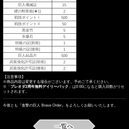
巨人殲滅証
15
礎の勲章箱(★1)
2
戦技ポイントⅠ
500
戦技ポイントⅡ
50
黒金竹
5
氷爆石
5
特級の証(前衛)
1
特級の証(後衛)
1
巨人結晶片
500
武装強化許可証(前衛)
2
武装強化許可証(後衛)
2
【注意事項】

※商品内容は変更する場合がございます。予めご了承ください。

※「
ブレオダ2周年無料デイリーパック
」は0:00になると購入回数がリセ
ットされます。

今後とも『進撃の巨人 Brave Order』をよろしくお願いいたします。