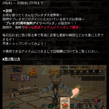
2/8(木) ～ 2/28(水) 23:59まで

▼説明
お得が盛りだくさんなブレオダ大進撃祭！

期間中ブレオダにログインいただいている全てのお客様へ

「
ブレオダ2周年無料デイリーパック」
が販売中！！

期間中、無料で
様々な育成アイテムがランダムで獲得！
毎日忘れずに受け取る事で育成に必要な素材や鋼貨などが大量に入手で
きるぞ！

早速ショップに行ってみよう！

※獲得できるアイテムにつきましては報酬についてをご覧ください。

■受け取り方