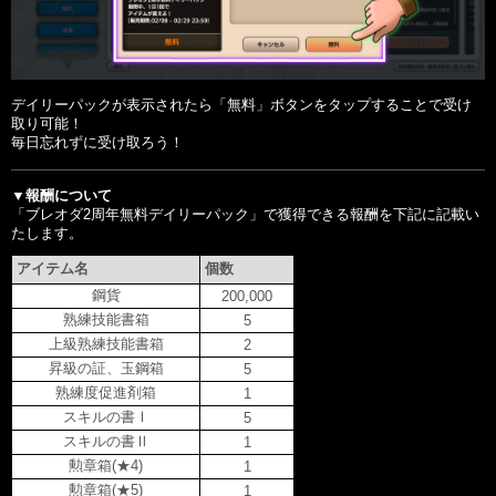
デイリーパックが表示されたら「無料」ボタンをタップすることで受け
取り可能！

毎日忘れずに受け取ろう！

▼報酬について
「ブレオダ2周年無料デイリーパック」で獲得できる報酬を下記に記載い
アイテム名
個数
鋼貨
200,000
熟練技能書箱
5
上級熟練技能書箱
2
昇級の証、玉鋼箱
5
熟練度促進剤箱
1
スキルの書Ⅰ
5
スキルの書Ⅱ
1
勲章箱(★4)
1
勲章箱(★5)
1