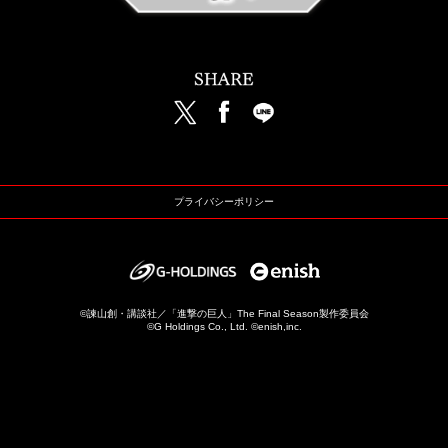
プライバシーポリシー
©諫山創・講談社／「進撃の巨人」The Final Season製作委員会
©G Holdings Co., Ltd. ©enish,inc.