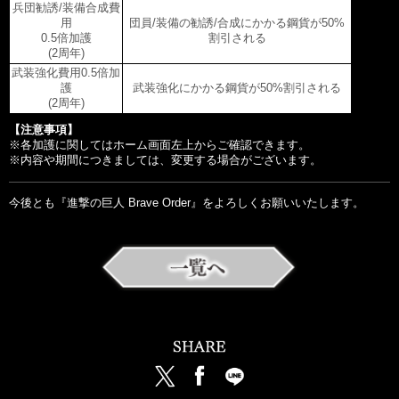
兵団勧誘/装備合成費
用
団員/装備の勧誘/合成にかかる鋼貨が50%
0.5倍加護
割引される
(2周年)
武装強化費用0.5倍加
護
武装強化にかかる鋼貨が50%割引される
(2周年)
【注意事項】
※各加護に関してはホーム画面左上からご確認できます。

※内容や期間につきましては、変更する場合がございます。

今後とも『進撃の巨人 Brave Order』をよろしくお願いいたします。