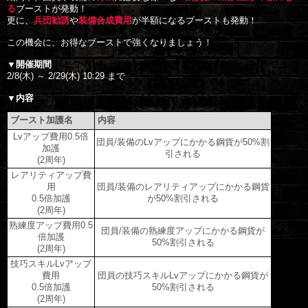
る
ブーストが発動！

更に、
兵団勧誘
や
装備合成費用
が半額になるブーストも発動！

この機会に、お得なブーストで強くなりましょう！

▼開催期間
2/8(木) ～ 2/29(木) 10:29 まで

▼内容
ブースト加護名
内容
Lvアップ費用0.5倍
団員/装備のLvアップにかかる鋼貨が50%割
加護
引される
(2周年)
レアリティアップ費
用
団員/装備のレアリティアップにかかる鋼貨
0.5倍加護
が50%割引される
(2周年)
熟練度アップ費用0.5
団員/装備の熟練度アップにかかる鋼貨が
倍加護
50%割引される
(2周年)
技巧スキルLvアップ
費用
団員の技巧スキルLvアップにかかる鋼貨が
0.5倍加護
50%割引される
(2周年)