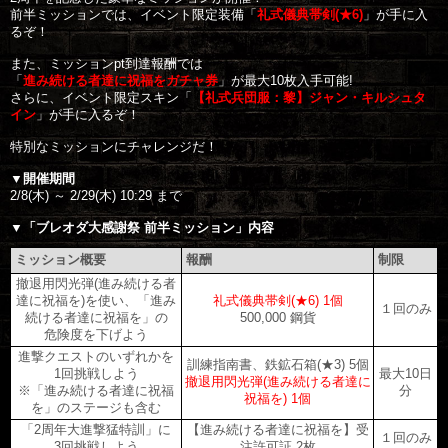
前半ミッションでは、イベント限定装備「
礼式儀典帯剣(★6)
」が手に入
るぞ！

また、ミッションpt到達報酬では

「
進み続ける者達に祝福をガチャ券
」が最大10枚入手可能!

さらに、イベント限定スキン「
【礼式兵団服：黎】ジャン・キルシュタ
イン
」が手に入るぞ！

特別なミッションにチャレンジだ！

▼開催期間
2/8(木) ～ 2/29(木) 10:29 まで

▼「
ブレオダ大感謝祭 前半ミッション
」内容
ミッション概要
報酬
制限
撤退用閃光弾(進み続ける者
達に祝福を)を使い、「進み
礼式儀典帯剣(★6) 1個
１回のみ
続ける者達に祝福を」の
500,000 鋼貨
危険度を下げよう
進撃クエストのいずれかを
訓練指南書、鉄鉱石箱(★3) 5個
1回挑戦しよう

最大10日
撤退用閃光弾(進み続ける者達に
※「進み続ける者達に祝福
分
祝福を) 1個
を」のステージも含む
「2周年大進撃猛特訓」に
【進み続ける者達に祝福を】受
１回のみ
3回挑戦しよう
注許可証 2枚