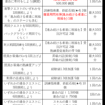
連合に寄付をしよう(鋼貨)
１回のみ
500,000 鋼貨
進撃クエストのいずれかを
訓練指南書、鉄鉱石箱(★4) 2個
1回挑戦しよう

最大10日
撤退用閃光弾(進み続ける者達に
※「進み続ける者達に祝福
分
祝福を) 1個
を」のステージも含む
周回クエストを50回周回し
よう！
【進み続ける者達に祝福を】受
最大10日
バックグラウンド周回でら
注許可証 2個
分
くらく！
【進み続ける者達に祝福を】受
対人戦闘訓練を1回挑戦しよ
最大10日
注許可証 2個
う
分
熟練度促進剤の雫 5個
団員か装備のLvを1回上げよ
昇級の証(前衛) 5個
最大10日
う
昇級の証(後衛) 5個
分
団員か装備の熟練度アップ
を
経験値1.3倍加護 5個
１回のみ
1回挑戦しよう
勲章の合成を1回しよう
経験値1.3倍加護 5個
１回のみ
いずれかの連合クエストに
訓練指南書、鉄鉱石箱(★4) 10
１回のみ
3回挑戦しよう
個
いずれかの連合クエストに
連合の証Ⅰ 1,500個
1回のみ
6回挑戦しよう
連合の証Ⅱ 750個
いずれかの連合クエストに
スキルの書Ⅰ 5個
１回のみ