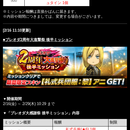
500
ュタイン 1個
※ミッション報酬は直接かばんに届きます。

※内容や期間につきましては、変更する場合がございます。

[2/16 11:10更新]
■ブレオダ2周年大進撃祭 後半ミッション
▼開催期間
2/16(金) ～ 2/29(木) 10:29 まで

▼「
ブレオダ大感謝祭 後半ミッション
」内容
ミッション概要
報酬
制限
礼式兵服(★6) 1個