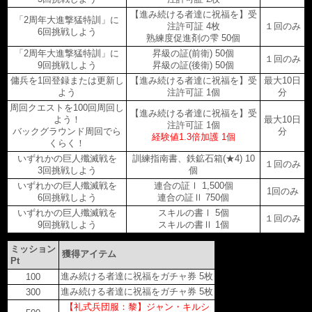
【進み続ける者達に祝福を】受
「2周年大進撃猛特訓」に
注許可証 4枚
１回のみ
6回挑戦しよう
熟練度促進剤の雫 50個
「2周年大進撃猛特訓」に
昇級の証(前衛) 50個
１回のみ
9回挑戦しよう
昇級の証(後衛) 50個
傭兵を1回登録または更新し
【進み続ける者達に祝福を】受
最大10日
よう
注許可証 1個
分
周回クエストを100回周回し
【進み続ける者達に祝福を】受
よう！
最大10日
注許可証 1個
バックグラウンド周回でら
分
経験値1.3倍加護 1個
くらく！
いずれかの巨人殲滅戦を
訓練指南書、鉄鉱石箱(★4) 10
１回のみ
3回挑戦しよう
個
いずれかの巨人殲滅戦を
連合の証Ⅰ 1,500個
1回のみ
6回挑戦しよう
連合の証Ⅱ 750個
いずれかの巨人殲滅戦を
スキルの書Ⅰ 5個
１回のみ
9回挑戦しよう
スキルの書Ⅱ 1個
ミッション
獲得アイテム
Pt
進み続ける者達に祝福をガチャ券 5枚
100
進み続ける者達に祝福をガチャ券 5枚
300
【礼式兵団服：黎】ジャン・キルシ