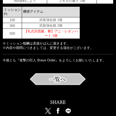
9回挑戦しよう
スキルの書Ⅱ 1個
ミッション
獲得アイテム
Pt
武装強化箱 1個
100
武装強化箱 2個
300
【礼式兵団服：黎】アニ・レオンハ
500
ート 1個
※ミッション報酬は直接かばんに届きます。

※内容や期間につきましては、変更する場合がございます。

今後とも『進撃の巨人 Brave Order』をよろしくお願いいたします。