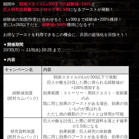
期間中、
戦術スタイルLv300までの経験値+100%
巨人研究依頼書でのドロップ率1.5倍
になるブーストが発動！

経験値の加護(恒常)と合わせると、Lv300まで経験値+200%獲得！

更にLv260以下だと、
経験値+500%
獲得になるぞ！

お得なブーストを利用できるこの機会に、兵団の超強化を目指そう！

▼開催期間
10/30(月) ～ 11/8(水) 10:29 まで

▼内容
キャンペーン名
内容
戦術スタイルのLvが300以下で発動
巨人や敵を討伐した際に得られる経験値が
+100%増加する
経験値加護
効果範囲：ストーリー・周回クエスト・依頼書
(絶対カムバック)
のみ

既に同じ効果のブーストがある場合、効果の強
いものが選ばれる
ただし他の種類のブーストとは併用が可能
巨人や敵を討伐した際に研究資料を落とす確率
が1.5倍になる
研究資料加護
効果範囲：巨人研究の依頼書
(絶対カムバック)
既に同じ効果のブーストがある場合、効果の強