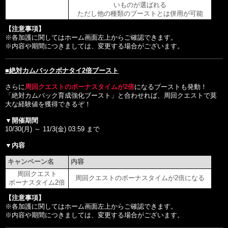
いものが選ばれる
ただし他の種類のブーストとは併用が可能
【注意事項】
※各加護に関してはホーム画面左上からご確認できます。

※内容や期間につきましては、変更する場合がございます。

■絶対カムバックボナタイ2倍ブースト
さらに
周回クエストのボーナスタイムが2倍
になるブーストも発動！

「絶対カムバック育成強化ブースト」と合わせれば、周回クエストで莫
大な経験値を獲得できるぞ！

▼開催期間
10/30(月) ～ 11/3(金) 03:59 まで

▼内容
キャンペーン名
内容
周回クエスト
周回クエストのボーナスタイムが2倍になる
ボーナスタイム2倍
【注意事項】
※各加護に関してはホーム画面左上からご確認できます。

※内容や期間につきましては、変更する場合がございます。
