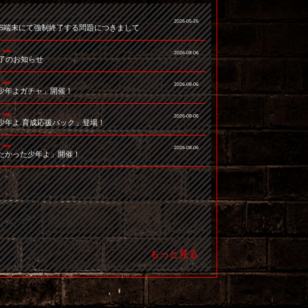
2026-05-26
]一部iOS端末にて強制終了する問題につきまして
NEW
2026-08-06
終了のお知らせ
NEW
2026-08-06
少年よガチャ」開催！
NEW
2026-08-06
少年よ 育成応援パック」登場！
NEW
2026-08-06
たかった少年よ」開催！
もっと見る